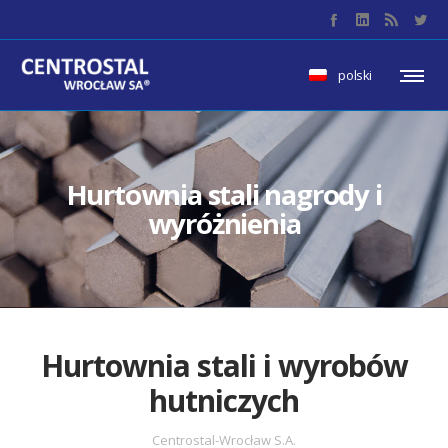
polski
Hurtownia stali nagrody i
wyróżnienia
Hurtownia stali i wyrobów
hutniczych
Centrostal-Wrocław S.A.