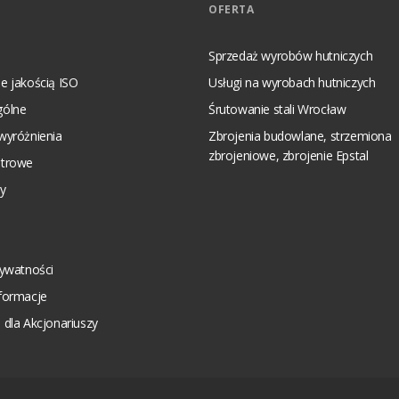
OFERTA
Sprzedaż wyrobów hutniczych
e jakością ISO
Usługi na wyrobach hutniczych
gólne
Śrutowanie stali Wrocław
wyróżnienia
Zbrojenia budowlane, strzemiona
zbrojeniowe, zbrojenie Epstal
strowe
y
rywatności
nformacje
 dla Akcjonariuszy