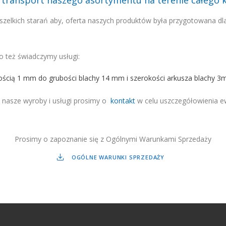
 transport naszego asortymentu na terenie całego k
zelkich starań aby, oferta naszych produktów była przygotowana dla
 też świadczymy usługi:
ością 1 mm do grubości blachy 14 mm i szerokości arkusza blachy 3
 nasze wyroby i usługi prosimy o
kontakt
w celu uszczegółowienia ew
Prosimy o zapoznanie się z Ogólnymi Warunkami Sprzedaży
OGÓLNE WARUNKI SPRZEDAŻY