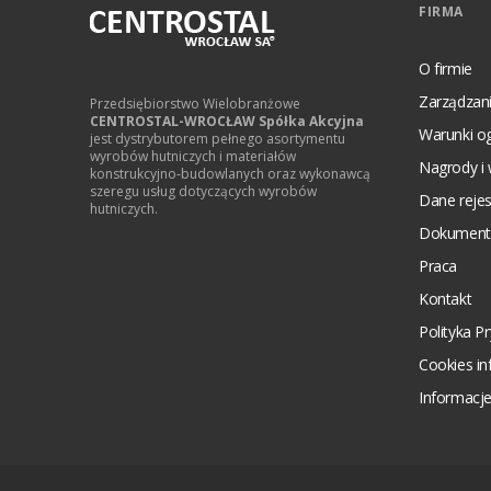
FIRMA
O firmie
Zarządzani
Przedsiębiorstwo Wielobranżowe
CENTROSTAL-WROCŁAW Spółka Akcyjna
Warunki o
jest dystrybutorem pełnego asortymentu
wyrobów hutniczych i materiałów
Nagrody i 
konstrukcyjno-budowlanych oraz wykonawcą
szeregu usług dotyczących wyrobów
Dane reje
hutniczych.
Dokument
Praca
Kontakt
Polityka P
Cookies i
Informacje