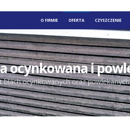
O FIRMIE
OFERTA
CZYSZCZENIE
ha ocynkowana i powl
t blach ocynkowanych oraz powlekanych 