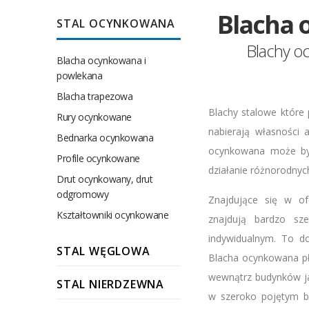
Blacha 
STAL OCYNKOWANA
Blachy o
Blacha ocynkowana i
powlekana
Blacha trapezowa
Blachy stalowe które
Rury ocynkowane
nabierają własności 
Bednarka ocynkowana
ocynkowana może by
Profile ocynkowane
działanie różnorodny
Drut ocynkowany, drut
odgromowy
Znajdujące się w of
Kształtowniki ocynkowane
znajdują bardzo sz
indywidualnym. To do
STAL WĘGLOWA
Blacha ocynkowana p
wewnątrz budynków ja
STAL NIERDZEWNA
w szeroko pojętym bu