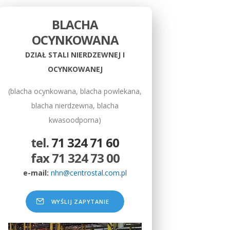
BLACHA
OCYNKOWANA
DZIAŁ STALI NIERDZEWNEJ I
OCYNKOWANEJ
(blacha ocynkowana, blacha powlekana,
blacha nierdzewna, blacha
kwasoodporna)
tel.
71 324 71 60
fax 71 324 73 00
e-mail:
nhn@centrostal.com.pl
WYŚLIJ ZAPYTANIE