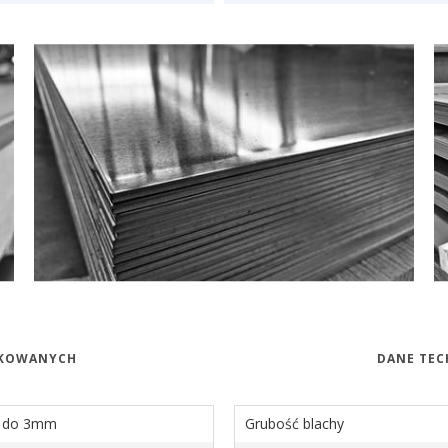
NKOWANYCH
DANE TE
 do 3mm
Grubość blachy