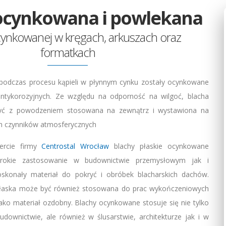
ocynkowana i powlekana
cynkowanej w kręgach, arkuszach oraz
formatkach
 podczas procesu kąpieli w płynnym cynku zostały ocynkowane
antykorozyjnych. Ze względu na odporność na wilgoć, blacha
ć z powodzeniem stosowana na zewnątrz i wystawiona na
ch czynników atmosferycznych
ercie firmy
Centrostal Wrocław
blachy płaskie ocynkowane
erokie zastosowanie w budownictwie przemysłowym jak i
skonały materiał do pokryć i obróbek blacharskich dachów.
łaska może być również stosowana do prac wykończeniowych
ko materiał ozdobny. Blachy ocynkowane stosuje się nie tylko
downictwie, ale również w ślusarstwie, architekturze jak i w