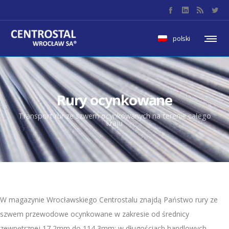
polski
Rury ocynkowane
Transport rur ze szwem ocynkowanych na terenie całego
kraju
W magazynie Wrocławskiego Centrostalu znajdą Państwo rury ze
szwem przewodowe ocynkowane w zakresie od średnicy
zewnętrznej 17,2mm do 114,3mm; w długościach handlowych