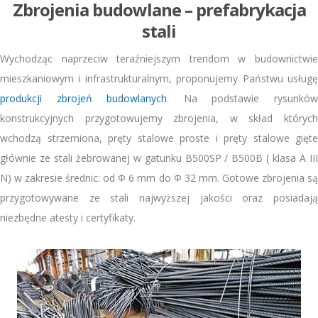
Zbrojenia budowlane – prefabrykacja
stali
Wychodząc naprzeciw teraźniejszym trendom w budownictwie
mieszkaniowym i infrastrukturalnym, proponujemy Państwu usługę
produkcji zbrojeń budowlanych
. Na podstawie rysunkó
konstrukcyjnych przygotowujemy zbrojenia, w skład których
wchodzą strzemiona, pręty stalowe proste i pręty stalowe gięte
głównie ze stali żebrowanej w gatunku B500SP / B500B ( klasa A III
N) w zakresie średnic: od Φ 6 mm do Φ 32 mm. Gotowe zbrojenia są
przygotowywane ze stali najwyższej jakości oraz posiadają
niezbędne atesty i certyfikaty.