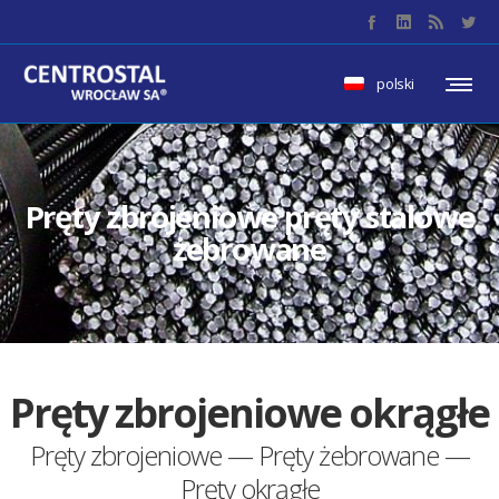
polski
Pręty zbrojeniowe pręty stalowe
żebrowane
Pręty zbrojeniowe okrągłe
Pręty zbrojeniowe — Pręty żebrowane —
Pręty okrągłe