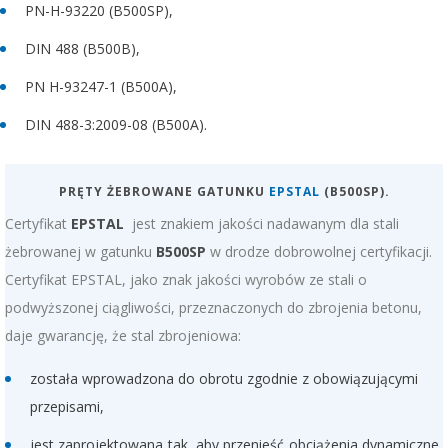
PN-H-93220 (B500SP),
DIN 488 (B500B),
PN H-93247-1 (B500A),
DIN 488-3:2009-08 (B500A).
PRĘTY ŻEBROWANE GATUNKU
EPSTAL
(B500SP).
Certyfikat
EPSTAL
jest znakiem jakości nadawanym dla stali
żebrowanej w gatunku
B500SP
w drodze dobrowolnej certyfikacji.
Certyfikat EPSTAL, jako znak jakości wyrobów ze stali o
podwyższonej ciągliwości, przeznaczonych do zbrojenia betonu,
daje gwarancję, że stal zbrojeniowa:
została wprowadzona do obrotu zgodnie z obowiązującymi
przepisami,
jest zaprojektowana tak, aby przenieść obciążenia dynamiczne,