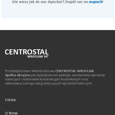
Nie wiesz jak do nas dojechać? Znajdź nas na
mapach
!
Przedsiębiorstwo Wielobranżowe
CENTROSTAL-WROCŁAW
Spółka Akcyjna
jest dystrybutorem pełnego asortymentu wyrobów
hutniczych i materiałów konstrukcyjno-budowlanych oraz
wykonawcą szeregu usług dotyczących wyrobów hutniczych.
FIRMA
O firmie