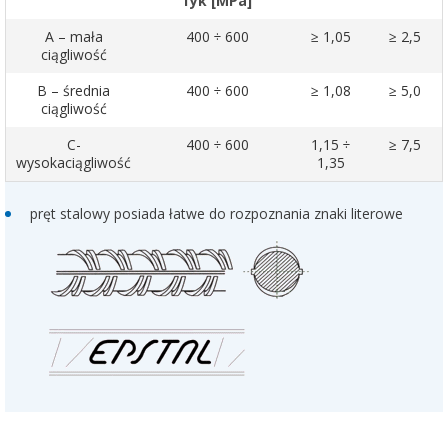
fyk [MPa]
A – mała
400 ÷ 600
≥ 1,05
≥ 2,5
ciągliwość
B – średnia
400 ÷ 600
≥ 1,08
≥ 5,0
ciągliwość
C-
400 ÷ 600
1,15 ÷
≥ 7,5
wysokaciągliwość
1,35
pręt stalowy posiada łatwe do rozpoznania znaki literowe