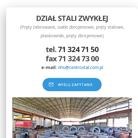
DZIAŁ STALI ZWYKŁEJ
(Pręty żebrowane, siatki zbrojeniowe, pręty stalowe,
płaskowniki, pręty zbrojeniowe)
tel.
71 324 71 50
fax 71 324 73 00
e-mail:
nhs@centrostal.com.pl
WYŚLIJ ZAPYTANIE